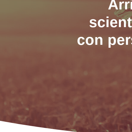
Arr
scient
con per