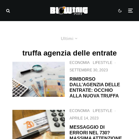
Ultimi
truffa agenzia delle entrate
ECONOMIA
LIFESTYLE
·
SETTEMBRE 30, 2023
RIMBORSO
DALL’AGENZIA DELLE
ENTRATE: OCCHIO
ALLA NUOVA TRUFFA
ECONOMIA
LIFESTYLE
·
APRILE 14, 2023
MESSAGGIO DI
ERRORI NEL 730?
MASSIMA ATTENZIONE