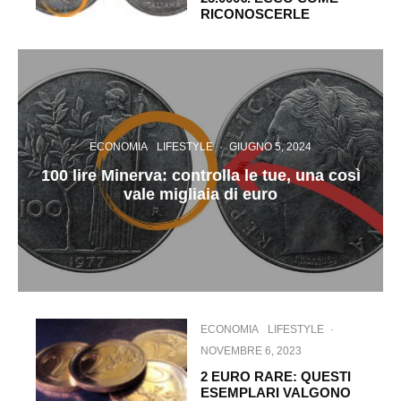
RICONOSCERLE
ECONOMIA
LIFESTYLE
·
GIUGNO 5, 2024
100 lire Minerva: controlla le tue, una così
vale migliaia di euro
ECONOMIA
LIFESTYLE
·
NOVEMBRE 6, 2023
2 EURO RARE: QUESTI
ESEMPLARI VALGONO