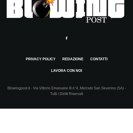
PRIVACY POLICY
REDAZIONE
CONTATTI
LAVORA CON NOI
Blowingpost.it - Via Vittorio Emanuele III n°4, Mercato San Severino (SA) -
Tutti i Diritti Riservati