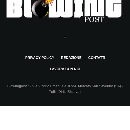
PRIVACY POLICY
REDAZIONE
CONTATTI
LAVORA CON NOI
Blowingpost.it - Via Vittorio Emanuele III n°4, Mercato San Severino (SA) -
Tutti i Diritti Riservati