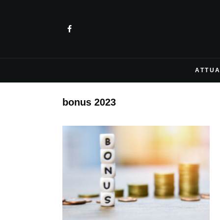
ATTUA
bonus 2023