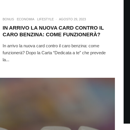
BONUS
ECONOMIA
LIFESTYLE
·
AGOSTO 29, 2023
IN ARRIVO LA NUOVA CARD CONTRO IL
CARO BENZINA: COME FUNZIONERÀ?
In arrivo la nuova card contro il caro benzina: come
funzionerà? Dopo la Carta “Dedicata a te” che prevede
la...