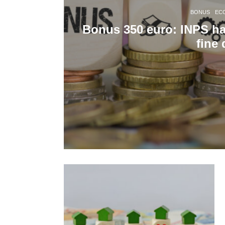
BONUS
EC
Bonus 350 euro: INPS ha 
fine 